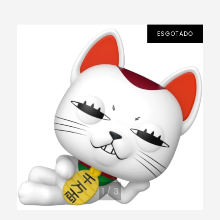
ESGOTADO
1
/
3