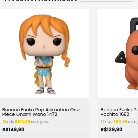
Boneco Funko Pop Animation One
Boneco Funko P
Piece Onami Wano 1472
Pochita 1682
12
x de
R$12,49
sem juros
12
x de
R$11,66
sem j
R$149,90
R$139,90