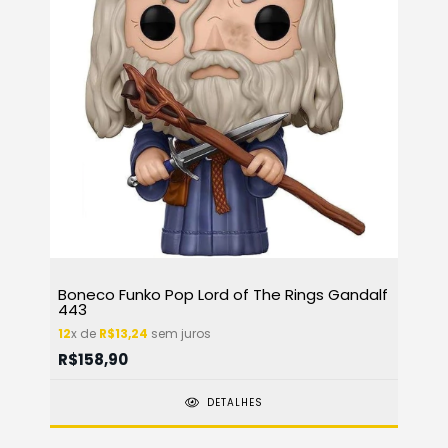
Boneco Funko Pop Lord of The Rings Gandalf
443
12
x de
R$13,24
sem juros
R$158,90
DETALHES