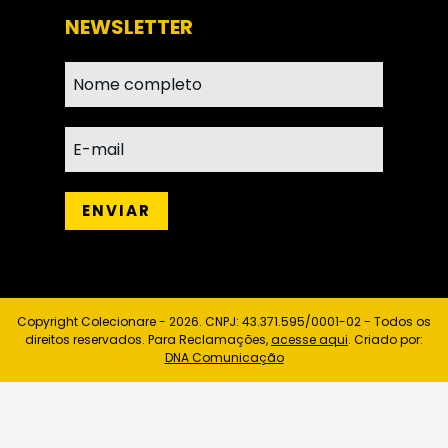
NEWSLETTER
Copyright Colecionare - 2026. CNPJ: 43.371.595/0001-02 - Todos os
direitos reservados. Para Reclamações,
acesse aqui
. Criado por:
DNA Comunicação