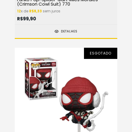
(Crimson Cowl Suit) 770
12
x de
R$8,33
sem juros
R$99,90
DETALHES
ESGOTADO