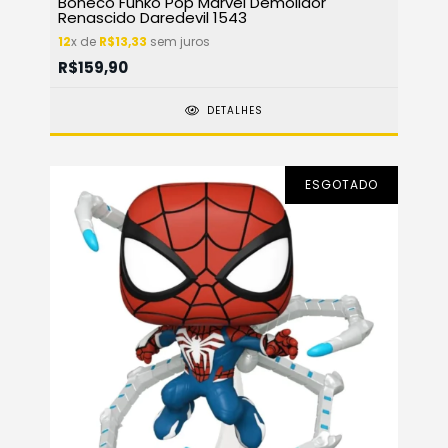
Boneco Funko Pop Marvel Demolidor
Renascido Daredevil 1543
12
x de
R$13,33
sem juros
R$159,90
DETALHES
ESGOTADO