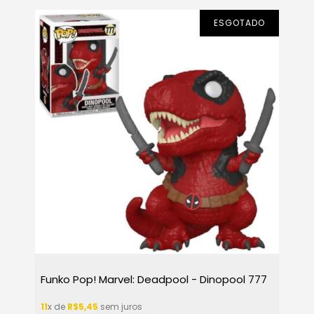
ESGOTADO
Funko Pop! Marvel: Deadpool - Dinopool 777
11
x de
R$5,45
sem juros