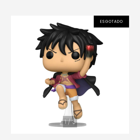
ESGOTADO
1
/
3