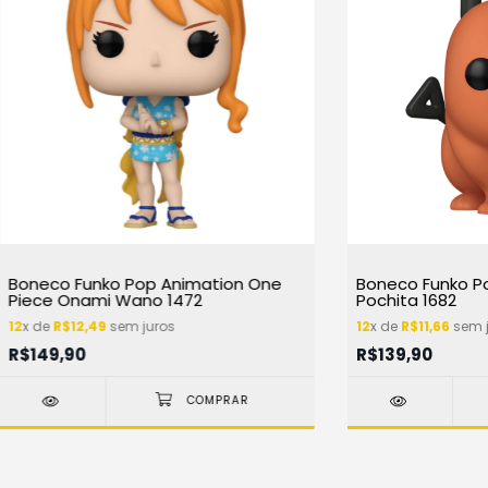
Boneco Funko Pop Animation One
Boneco Funko P
Piece Onami Wano 1472
Pochita 1682
12
x de
R$12,49
sem juros
12
x de
R$11,66
sem j
R$149,90
R$139,90